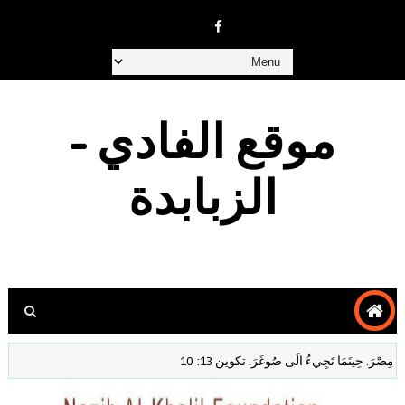
موقع الفادي -
الزبابدة
رَ. حِينَمَا تَجِيءُ الَى صُوغَرَ. تكوين 13: 10