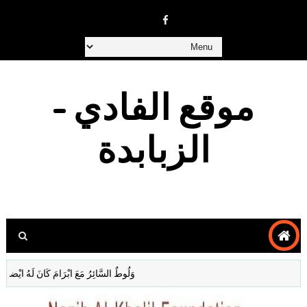
موقع الفادي -
الزبابدة
وَلُوطٌ السَّائِرُ مَعَ ابْرَامَ كَانَ لَهُ ايْضا غَنَمٌ وَبَقَرٌ