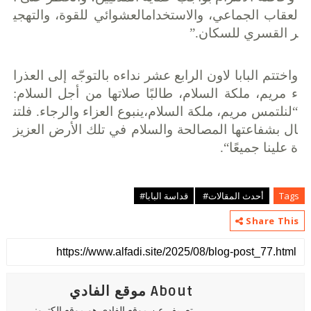
لعقاب
الجماعي،
والاستخدام
العشوائي
للقوة،
والتهجي
ر
القسري
للسكان
.”
واختتم
البابا
لاون
الرابع
عشر
نداءه
بالتوجّه
إلى
العذرا
ء
مريم،
ملكة
السلام،
طالبًا
صلاتها
من
أجل
السلام
:
“
لنلتمس
مريم،
ملكة
السلام،
ينبوع
العزاء
والرجاء
.
فلتن
ال
بشفاعتها
المصالحة
والسلام
في
تلك
الأرض
العزيز
ة
علينا
جميعًا
“.
Tags
أحدث المقالات#
قداسة البابا#
Share This
About موقع الفادي
تعريف عن موقع الفادي هو موقع الكتروني