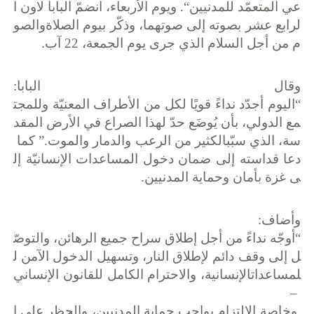
عي
المتعمّد
للمدنيين
“.
ويوم
الأربعاء،
انضمّ
البابا
لاون
ا
لرابع
عشر
بصوته
إلى
صوتهما،
وذكّر
بيوم
الصلاة
والصو
م
من
أجل
السلام
الذي
جرى
يوم
الجمعة،
22
آب
.
وقال
البابا
:
“
اليوم
أجدّد
نداءً
قويًا
لكل
من
الأطراف
المعنيّة
وللمجت
مع
الدولي،
بأن
يُوضَع
حدّ
لهذا
الصراع
في
الأرض
المقد
سة،
الذي
سبّب
الكثير
من
الرعب
والدمار
والموت
.”
كما
دعا
قداسته
إلى
ضمان
دخول
المساعدات
الإنسانيّة
إل
ى
غزة
بأمان
وحماية
المدنيين
.
وأضاف
:
“
أوجّه
نداءً
من
أجل
إطلاق
سراح
جميع
الرهائن،
والتوصّ
ل
إلى
وقف
دائم
لإطلاق
النار،
وتسهيل
الدخول
الآمن
ل
لمساعدات
الإنسانية،
والاحترام
الكامل
للقانون
الإنساني
–
وخاصة
الالتزام
بواجب
حماية
المدنيين،
والحظر
على
ا