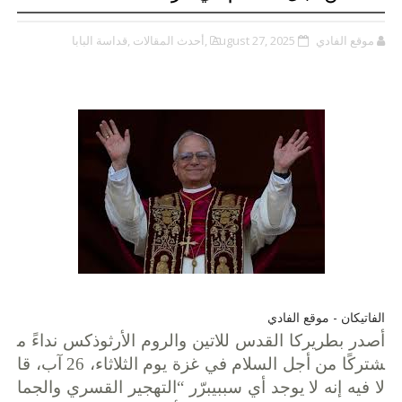
موقع الفادي
August 27, 2025
,أحدث المقالات
,قداسة البابا
الفاتيكان - موقع الفادي
أصدر
بطريركا
القدس
للاتين
والروم
الأرثوذكس
نداءً
م
شتركًا
من
أجل
السلام
في
غزة
يوم
الثلاثاء،
26
آب،
قا
لا
فيه
إنه
لا
يوجد
أي
سبب
يبرّر
“
التهجير
القسري
والجما