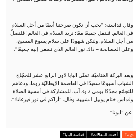
وقال قداسته: "يجب أن تكون صرختنا أيضًا من أجل السلام
في العالم. فلنقل جميعًا معًا: نريد السلام في العالم! فلنصلِّ
من أجل السلام. ولنكن شهودًا على سلام يسوع المسيح،
وعلى المصالحة – ذاك نور العالم الذي نسعى إليه جميعًا".
وبعد البركة الختاميّة، تمنّى البابا لاون الرابع عشر للحجّاج
الشباب أسبوعًا سعيدًا في العاصمة الإيطاليّة روما، ودعاهم
للتجمّع مجدّدًا يومي 2 و3 آب، للمشاركة في أمسية الصلاة
وقداس ختام يوبيل الشبيبة. وقال: "أراكم في تور فيرغاتا!".
عن "ابونا"
Tags
أحدث المقالات#
قداسة البابا#