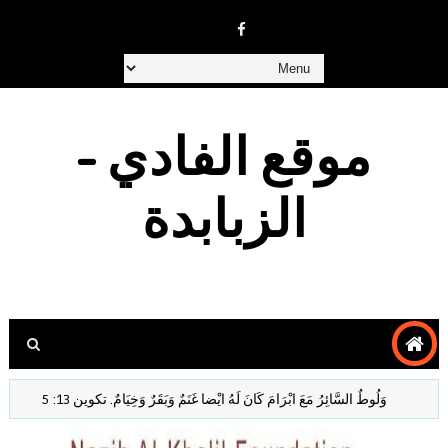
موقع الفادي -
الزبابدة
وَلُوطٌ السَّائِرُ مَعَ ابْرَامَ كَانَ لَهُ ايْضا غَنَمٌ وَبَقَرٌ وَخِيَامٌ. تكوين 13: 5