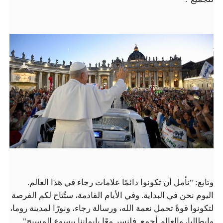
وتابع: "نأمل أن تكونوا دائمًا علامات رجاء في هذا العالم.
اليوم نحن في البداية. وفي الأيام القادمة، ستُتاح لكم الفرصة
لتكونوا قوةً تحمل نعمة الله، ورسالة رجاء، ونورًا لمدينة روما،
وإيطاليا، والعالم أجمع. فلنسر معًا بإيماننا بيسوع المسيح".