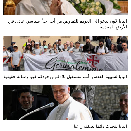
البابا لاون يدعو إلى العودة للتفاوض من أجل حلّ سياسي عادل في
الأرض المقدسة
البابا لشبيبة القدس: أنتم مستقبل بلادكم ووجودكم فيها رسالة حقيقية
البابا يتحدث دائمًا بصفته راعيًا