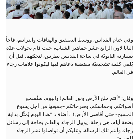
وفي ختام القداس، ووسط التصفيق والهتافات والترانيم، فاجأ
البابا لاون الرابع عشر جماهير الشباب، حيث قام بجولات عدّة
بسيارته البابويّة في ساحة القديس بطرس، لتحيّتهم، قبل أن
يُلقي كلمة تشجيعيّة مقتضبة دعاهم فيها ليكونوا علامات رجاء
في العالم.
وقال: "أنتم ملح الأرض ونور العالم! واليوم، ستُسمع
أصواتكم، وحماسكم، وصرخاتكم -جميعها من أجل يسوع
المسيح- حتى أقاصي الأرض!". أضاف: "هذا اليوم يُمثّل بداية
بضعة أيام، هي رحلة، يوبيل الرجاء. والعالم بحاجة إلى رسائل
رجاء. وأنتم تلك الرسالة، وعليكم أن تواصلوا نشر الرجاء
للجميع".