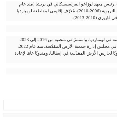
ل المناصب التالية: مُعلّم تربية دينيّة (1994-2010)، رئيس معهد لوزاغو الفرنسيسكاني في بريشا (منذ عام
2000)، عضو المجلس الوطني لاتحاد معاهد الأنشطة التربوية (2006-2010)، مُعرّف إقليمي لمقاطعة لومبارديا
من أيلول 2013 إلى 2016، كان مفوضًا للأرض المقدّسة في لومبارديا، واستمرّ في منصبه من 2016 إلى 2023
لمقاطعة شمال إيطاليا. ومنذ عام 2014، أصبح عضوًا في مجلس إدارة جمعية الأرض المقدّسة. منذ عام 2022،
حارس الأرض المقدّسة في إيطاليا، ومندوبًا عامًا لإعادة