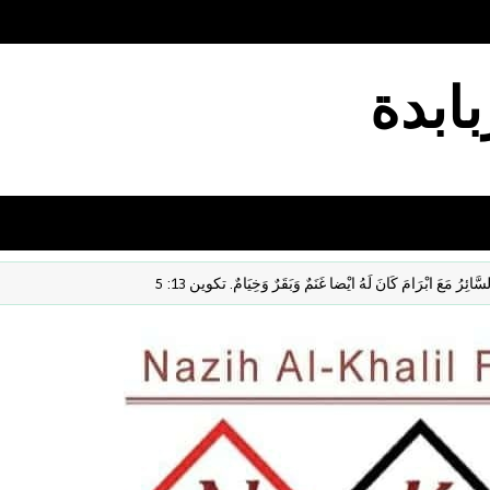
بابدة
ابْرَامَ كَانَ لَهُ ايْضا غَنَمٌ وَبَقَرٌ وَخِيَامٌ. تكوين 13: 5