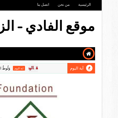
الرئيسية
من نحن
اتصل بنا
موقع الفادي - الز
آية اليوم
وَلُوطٌ السَّائِرُ مَعَ 
اية اليوم