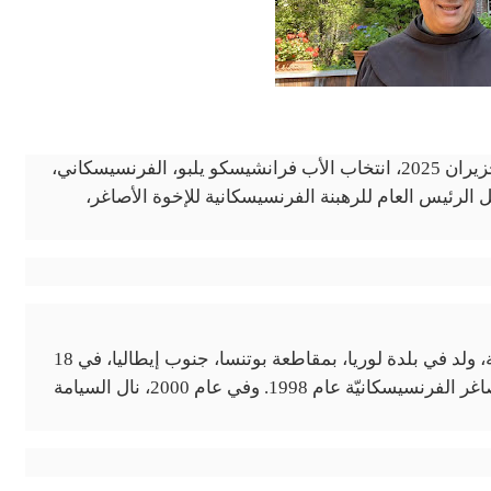
أكّد قداسة البابا لاون الرابع عشر، اليوم الأربعاء 24 حزيران 2025، انتخاب الأب فرانشيسكو يلبو، الفرنسيسكاني،
 الرئيس العام للرهبنة الفرنسيسكانية للإخوة الأصاغر،
يُشار إلى أنّ الأب فرانشيسكو يلبو، الإيطالي الجنسية، ولد في بلدة لوريا، بمقاطعة بوتنسا، جنوب إيطاليا، في 18
أيار 1970. أبرز نذوره الاحتفاليّة في رهبنة الإخوة الأصاغر الفرنسيسكانيّة عام 1998. وفي عام 2000، نال السيامة