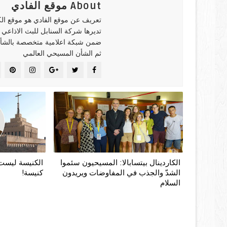
About موقع الفادي
تعريف عن موقع الفادي هو موقع ال
تديرها شركة السنابل للبث الاذاعي
ضمن شبكة اعلامية متخصصة بالشأن
ثم الشأن المسيحي العالمي
الكاردينال بيتسابالا: المسيحيون سئموا
الكنيسة ليست م
الشدّ والجذب في المفاوضات ويريدون
كنيسة!
السلام