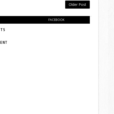
Older Post
FACEBOOK
TS:
MENT