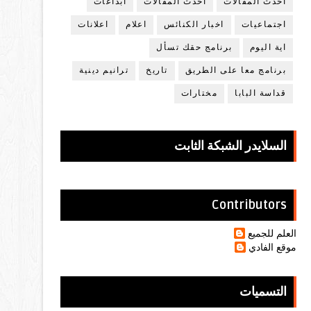
أحدث المقالات
أحدث المقالات
ابداعات
اجتماعيات
اخبار الكنائس
اعلام
اعلانات
اية اليوم
برنامج حقك تسأل
برنامج معا على الطريق
تاريخ
ترانيم دينية
قداسة البابا
مختارات
السلايدر الشبكة الثابت
Contributors
العلم للجميع
موقع الفادي
التسميات