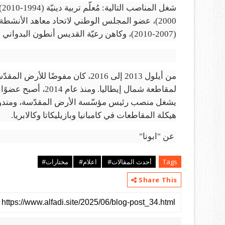
شغ
(2007-2010)، وكاهن رعيّة القديس أنطون البدواني في فاريزي (2010-2013).
يشغل منصب رئيس مؤسّسة الأرض المقدّسة، ومندوبًا ل
هيكلة المقاطعات في كامبانيا وبازيليكاتا وكالابريا.
عن "ابونا"
Tags
أحدث المقالات#
اعلام#
مختارات#
Share This