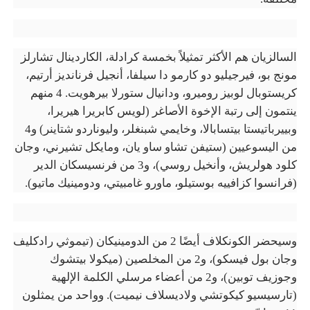
السالزيان هم الأكثر تمثيلاً بخمسة كرادلة، الكاردينال تشارلز
مونج بو، فيرجيليو دو كارمو دا سيلفا، أنجيل فرنانديز أرتيم،
كريستوبال لوبيز روميرو، ودانيال ستورلا بيرهويت. 4 منهم
ينتمون إلى رتبة الإخوة الأصاغر (لويس كابريرا هيريرا،
وبييرباتيستا بيتسابالا، وخايمي شبنغلر، وليوناردو شتاينر) و4
من اليسوعيين (ستيفن تشاو ساو يان، ومايكل تشيرني، وجان
كلود هولريش، وأنخيل روسي)، و3 من فرنسيسكان الدير
(فرانسوا كزافييه بوستيلو، ماورو غامبيتي، ودومينيك ماتيو).
وسيحضر الكونكلاف أيضًا 2 من الدومينيكان (تيموثي رادكليف
وجان بول فيسكو)، و2 من المخلصين (ميكولا بيتشوك
وجوزيف توبين)، و2 من أعضاء مرسلي الكلمة الإلهية
(تارسيسيو كيكوتشي ولاديسلاف نيميت). وواحد من يمثلون