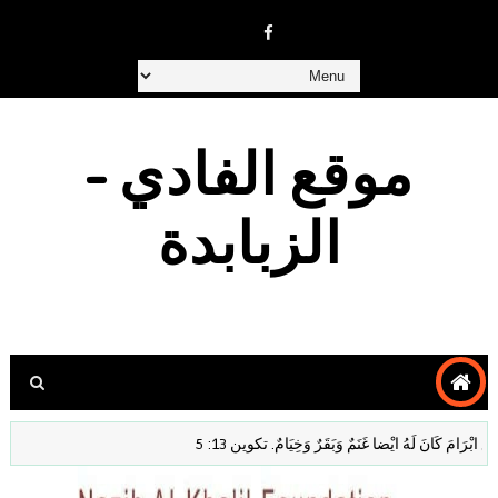
موقع الفادي -
الزبابدة
 كَانَ لَهُ ايْضا غَنَمٌ وَبَقَرٌ وَخِيَامٌ. تكوين 13: 5