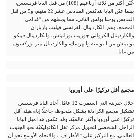
عُيّن أكثر من ثلاثة أرباعهم (108) من قبل البابا فرنسيس،
بينما عيّن البابا بندكتس السادس عشر 22 منهم، و5 من قبل
القديس يوحنا بولس الثاني، مما يجعلهم من "قدامى"
المجمع، وهم: الكاردينال الفرنسي فيليب بارباران،
والكاردينال الكرواتي جوزيب بوزانيتش، والكاردينال فينكو
بولييتش من البوسنة والهرسك، والكاردينال بيتر توركسون
من غانا.
مجمع أقل تركيزًا على أوروبا
خلال حبريته التي استمرت 12 عامًا، أعاد البابا فرنسيس
تشكيل مجمع الكرادلة بشكل ملحوظ، جاعلًا إياه هيئة أقل
تركيزًا على أوروبا وأكثر عالميّة. وقد عكس هذا ميل البابا
الراحل الشخصي لتحويل مركز ثقل الكاثوليكيّة نحو الجنوب
العالمي، مع التركيز على "الأطراف"، والاتجاه الأوسع نحو أن