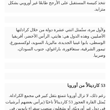
تتخذ كنيسة المستقبل على الأرجح طابعًا غير أوروبي بشكل
متزايد.
ولأول مرة، ستُمثل اثنتي عشرة دولة من خلال كرادلتها
الأصليين. وهذه الدول هي: هايتي، الرأس الأخضر، أفريقيا
الوسطى، بابوا غينيا الجديدة، ماليزيا، السويد، لوكسمبورغ،
تيمور الشرقية، سنغافورة، باراغواي، جنوب السودان،
وصربيا.
53
كاردينالاً من أوروبا
رغم ذلك، لا تزال أوروبا تتمتع بثقل كبير في مجمع الكرادلة.
يُمثل القارة العجوز 53 كاردينالاً ناخبًا (يرأس بعضهم أبرشيات
في دول غير أوروبيّة، أو يشغلون منصب سفراء بابويين في