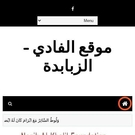
موقع الفادي -
الزبابدة
وَلُوطٌ السَّائِرُ مَعَ ابْرَامَ كَانَ لَهُ ايْضا غَنَمٌ وَبَقَر