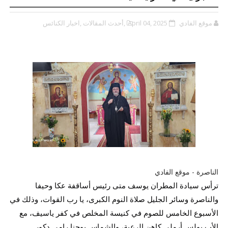
موقع الفادي
April 04, 2025
,أحدث المقالات
,اخبار الكنائس
الناصرة - موقع الفادي
ترأس سيادة المطران يوسف متى رئيس أساقفة عكا وحيفا 
والناصرة وسائر الجليل صلاة النوم الكبرى، يا رب القوات، وذلك 
في 
الأسبوع الخامس للصوم في كنيسة المخلص في كفر ياسيف، مع 
الأب بولس أرملي كاهن الرعية، والشماس يوحنا رامي دكور 