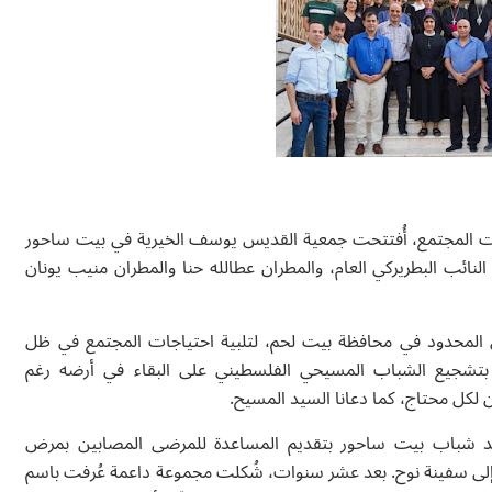
 المجتمع، أُفتتحت جمعية القديس يوسف الخيرية في بيت ساحور
 وليم شوملي، النائب البطريركي العام، والمطران عطالله حنا والمطران منيب يونان
 المحدود في محافظة بيت لحم، لتلبية احتياجات المجتمع في ظل
معية بتشجيع الشباب المسيحي الفلسطيني على البقاء في أرضه رغم
ن لكل محتاج، كما دعانا السيد المسيح.
أحد شباب بيت ساحور بتقديم المساعدة للمرضى المصابين بمرض
إلى سفينة نوح. بعد عشر سنوات، شُكلت مجموعة داعمة عُرفت باسم