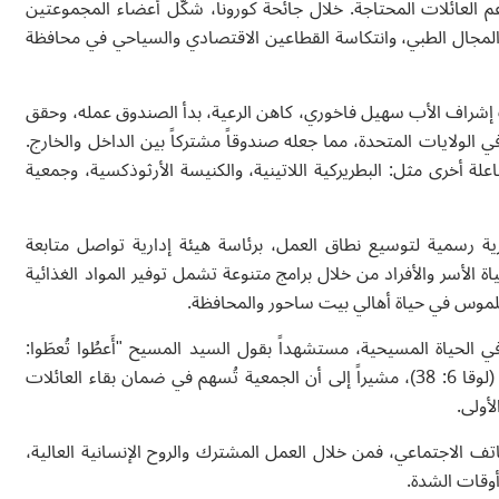
العائلات المحتاجة. خلال جائحة كورونا، شكّل أعضاء المجموعتين
لمجال الطبي، وانتكاسة القطاعين الاقتصادي والسياحي في محافظة
إشراف الأب سهيل فاخوري، كاهن الرعية، بدأ الصندوق عمله، وحقق
 الولايات المتحدة، مما جعله صندوقاً مشتركاً بين الداخل والخارج.
رى مثل: البطريركية اللاتينية، والكنيسة الأرثوذكسية، وجمعية
ة رسمية لتوسيع نطاق العمل، برئاسة هيئة إدارية تواصل متابعة
الأسر والأفراد من خلال برامج متنوعة تشمل توفير المواد الغذائية
 ملموس في حياة أهالي بيت ساحور والمحافظة.
 الحياة المسيحية، مستشهداً بقول السيد المسيح "أَعطُوا تُعطَوا:
سَتُعطَونَ في أَحضانِكُم كَيْلاً حَسَناً مَركوماً مُهَزْهَزاً طافِحاً" (لوقا 6: 38)، مشيراً إلى أن الجمعية تُسهم في ضمان بقاء العائلات
لأولى.
اتف الاجتماعي، فمن خلال العمل المشترك والروح الإنسانية العالية،
أوقات الشدة.