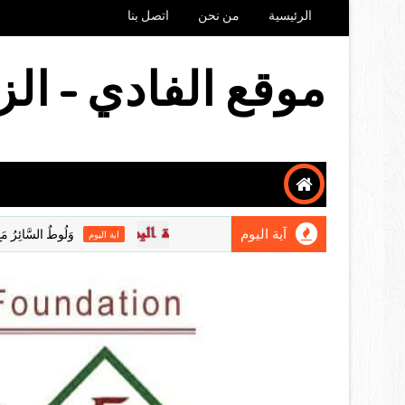
الرئيسية
من نحن
اتصل بنا
موقع الفادي - الز
آية اليوم
وَلُوطٌ السَّائِرُ مَعَ ابْرَامَ كَا
اية اليوم