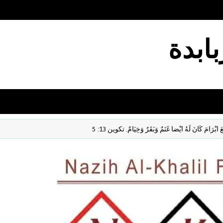
بابدة
نَ لَهُ ايْضا غَنَمٌ وَبَقَرٌ وَخِيَامٌ. تكوين 13: 5