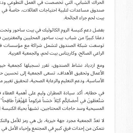
الحراك الشبابي، التي تخصصت في العمل التطوعي ودعم 
صندوق مساعدات لتلبية احتياجات العائلات، خاصةً في ا
بيت لحم جراء الجائحة.
بفضل دعم كنيسة الروم الكاثوليك في بيت ساحور وتحت 
دعمًا كبيرًا من شباب بيت ساحور المحليين والمغتربين في
توسعت شبكة الصندوق لتشمل شراكة مع مؤسسات فاعلة أخ
الراعي الصالح، وكاريتاس بيت لحم، والجمعية العربية.
ومع ازدياد نشاط الصندوق، تقرر تسجيلها كجمعية خيري
الأعمال وتحقيق الأهداف. تسعى الجمعية إلى تحسين حياة 
الأساسية، ودعم التعليم والرعاية الصحية، لتحقيق تغيير
في خطابه، أكد سيادة المطران وليم على أهمية العطاء في
المسيحية وسد حاجات المحتاجين، تشبهاً بحياة الكنيسة ا
لا تعدّ الجمعية مجرد جهة خيرية، بل هي رمز للأمل والتك
نتمكن من إحداث فرقٍ كبيرٍ في المجتمع وإحياء الأمل في 