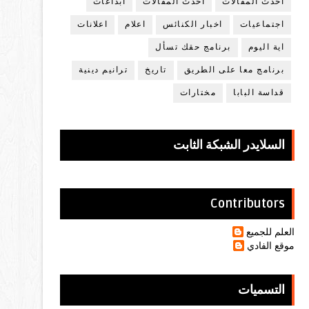
أحدث المقالات
أحدث المقالات
ابداعات
اجتماعيات
اخبار الكنائس
اعلام
اعلانات
اية اليوم
برنامج حقك تسأل
برنامج معا على الطريق
تاريخ
ترانيم دينية
قداسة البابا
مختارات
السلايدر الشبكة الثابت
Contributors
العلم للجميع
موقع الفادي
التسميات