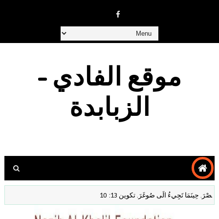
موقع الفادي -
الزبابدة
. حِينَمَا تَجِيءُ الَى صُوغَرَ. تكوين 13: 10