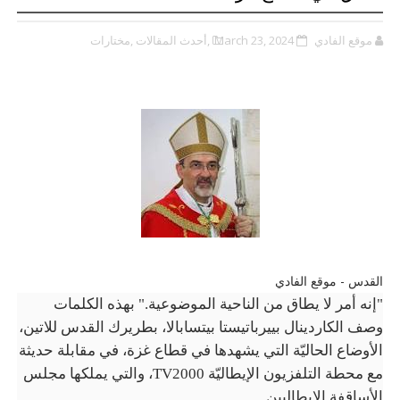
موقع الفادي
March 23, 2024
,أحدث المقالات
,مختارات
القدس - موقع الفادي
"إنه أمر لا يطاق من الناحية الموضوعية
."
بهذه الكلمات
وصف الكاردينال بييرباتيستا بيتسابالا، بطريرك القدس للاتين،
الأوضاع الحاليّة التي يشهدها في قطاع غزة، في مقابلة حديثة
مع محطة التلفزيون الإيطاليّة
TV2000
، والتي يملكها مجلس
الأساقفة الإيطاليين.