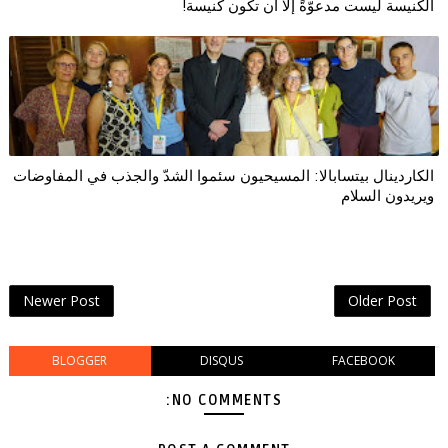
الكنيسة ليست مدعوّةً إلا أن تكون كنيسة!
الكاردينال بيتسابالا: المسيحيون سئموا الشدّ والجذب في المفاوضات
ويريدون السلام
Newer Post
Older Post
BLOGGER
DISQUS
FACEBOOK
NO COMMENTS: