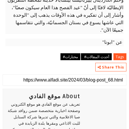
وختم الكاردينال بييرباتيستا بيتسابالا حديثه لمحطة التلفزيون
الإيطاليّة لافتًا إلى أنّ "عيد الفصح هذا العام سيكون صعبًا"،
وأشار إلى أن تفكيره في هذه الأوقات يذهب إلى "الوحدة
التي عاشها يسوع في بستان الجسمانيّة، والتي نتقاسمها
جميعًا الآن".
عن "ابونا"
Tags
أحدث المقالات#
مختارات#
Share This
About موقع الفادي
تعريف عن موقع الفادي هو موقع الكتروني
وصفحة اخبارية متخصصة ضمن روافد شبكة
صبا الاعلامية والتي تديرها شركة السنابل
للبث الاذاعي ومقرها بلدة الزبابدة في