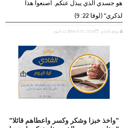
هو جسدي الذي يبذل عنكم. اصنعوا هذا
لذكري" (لوقا 22: 9)
موقع الفادي
March 07, 2024
,اية اليوم
"واخذ خبزا وشكر وكسر واعطاهم قائلا"