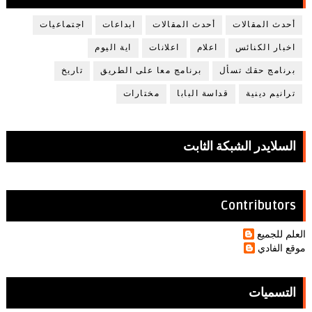
أحدث المقالات
أحدث المقالات
ابداعات
اجتماعيات
اخبار الكنائس
اعلام
اعلانات
اية اليوم
برنامج حقك تسأل
برنامج معا على الطريق
تاريخ
ترانيم دينية
قداسة البابا
مختارات
السلايدر الشبكة الثابت
Contributors
العلم للجميع
موقع الفادي
التسميات