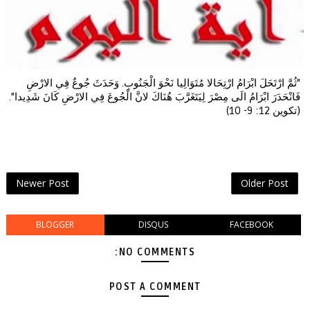
"ثُمَّ ارْتَحَلَ ابْرَامُ ارْتِحَالا مُتَوَالِيا نَحْوَ الْجَنُوبِ. وَحَدَثَ جُوعٌ فِي الارْضِ
فَانْحَدَرَ ابْرَامُ الَى مِصْرَ لِيَتَغَرَّبَ هُنَاكَ لانَّ الْجُوعَ فِي الارْضِ كَانَ شَدِيدا".
(تكوين 12: 9- 10)
Newer Post
Older Post
BLOGGER
DISQUS
FACEBOOK
NO COMMENTS:
POST A COMMENT