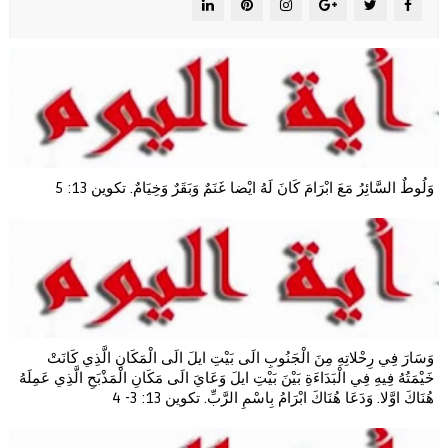
وَلُوطٌ السَّائِرُ مَعَ ابْرَامَ كَانَ لَهُ ايْضا غَنَمٌ وَبَقَرٌ وَخِيَامٌ. تكوين 13: 5
وَسَارَ فِي رِحْلاتِهِ مِنَ الْجَنُوبِ الَى بَيْتِ ايلَ الَى الْمَكَانِ الَّذِي كَانَتْ
خَيْمَتُهُ فِيهِ فِي الْبَدَاءَةِ بَيْنَ بَيْتِ ايلَ وَعَايَ الَى مَكَانِ الْمَذْبَحِ الَّذِي عَمِلَهُ
هُنَاكَ اوَّلا. وَدَعَا هُنَاكَ ابْرَامُ بِاسْمِ الرَّبِّ. تكوين 13: 3- 4