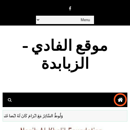
موقع الفادي -
الزبابدة
وَلُوطٌ السَّائِرُ مَعَ ابْرَامَ كَانَ لَهُ ايْضا غَنَمٌ وَبَقَرٌ وَ