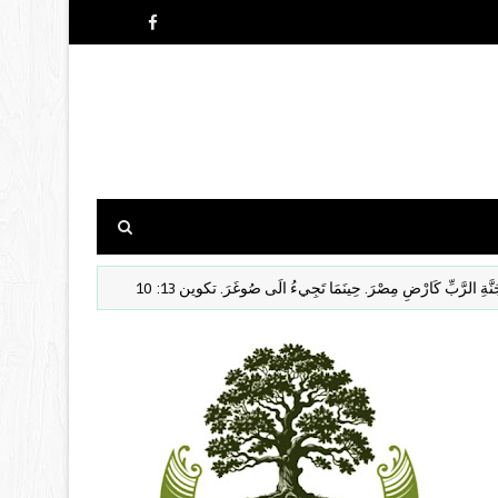
بِّ كَارْضِ مِصْرَ. حِينَمَا تَجِيءُ الَى صُوغَرَ. تكوين 13: 10