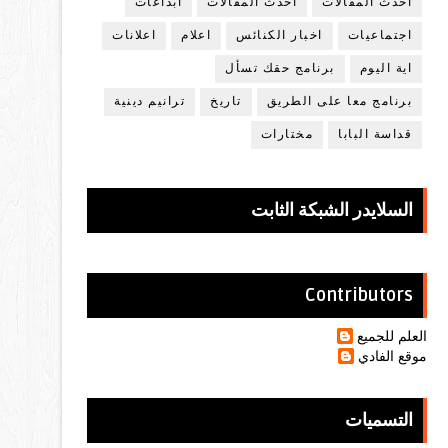
أحدث المقالات
أحدث المقالات
ابداعات
اجتماعيات
اخبار الكنائس
اعلام
اعلانات
اية اليوم
برنامج حقك تسأل
برنامج معا على الطريق
تاريخ
ترانيم دينية
قداسة البابا
مختارات
السلايدر الشبكة الثابت
Contributors
العلم للجميع
موقع الفادي
التسميات