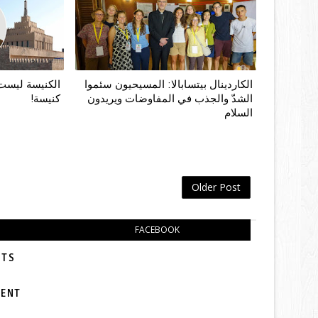
الكاردينال بيتسابالا: المسيحيون سئموا
الكنيسة ليست م
الشدّ والجذب في المفاوضات ويريدون
كنيسة!
السلام
Older Post
FACEBOOK
TS:
MENT