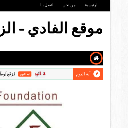
الرئيسية
من نحن
اتصل بنا
موقع الفادي - الز
آية اليوم
فَرَفَعَ لُوطٌ عَيْنَيْهِ و
اية اليوم