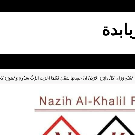
بابدة
َرَاى كُلَّ دَائِرَةِ الارْدُنِّ انَّ جَمِيعَهَا سَقْيٌ قَبْلَمَا اخْرَبَ الرَّبُّ سَدُومَ وَعَمُورَةَ كَجَنَّةِ الرَّ