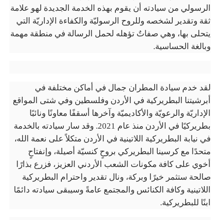
الرسولي من سيادته أن يقوم بهذه الخدمة الجديدة لهو علامة
ثقة وتقدير لشخصه وللروح الرسوليّة والكفاءة الإداريّة التي
يتحلى بها، وهي صفاتٌ تؤهله لحمل الرسالة في منطقة مهمة
وبالغة الحساسية.
لقد خدم سيادة المطران جمال في أماكن مختلفة في
أبرشيتنا البطريركية في الأردن وفلسطين وفي شتى المواقع
الإداريّة والرعويّة والأكاديميّة وآخرها أسقفًا معاونًا ونائبًا
بطريركيًا في الأردن منذ عام 2021. وقد سار سيادته بالخدمة
في نيابة البطريركية اللاتينية في الأردن متكلاً على نعمة الله،
متحدًا مع كرسينا البطريركي بروحٍ كنسيّة أصيلة، وإنفتاحٍ
أخوي على كافة مكونات الشعب الأردني العزيز، فزرع بذارًا
صالحة ستثمر خيرًا وبركة، ونال تقدير واحترام البطريركية
اللاتينية وكافة الكنائس والمجتمع عامةً وسيبقى سيادته دائمًا
ابنًا للبطريركية.