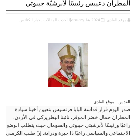
المطران دعيبس رئيسًا لأبرشيّة جيبوتي
موقع الفادي
January 14, 2024
,أحدث المقالات
,اخبار الكنائس
القدس - موقع الفادي
صدر اليوم قرار قداسة البابا فرنسيس بتعيين أخينا سيادة
المطران جمال خضر الموقر، نائبنا البطريركي في الأردن،
راعيًا ورئيسًا لأبرشيتي جيبوتي والصومال حيث يتطلب الوضع
الاجتماعي والسياسي راعيًا ذا خبرة ودراية. إنّ طلب الكرسي