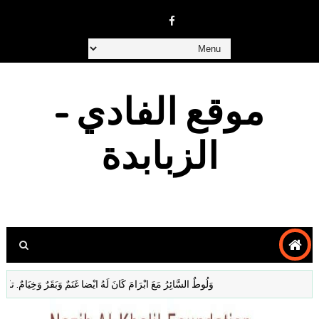
موقع الفادي -
الزبابدة
وَلُوطٌ السَّائِرُ مَعَ ابْرَامَ كَانَ لَهُ ايْضا غَنَمٌ وَبَقَرٌ وَخِيَامٌ. تكوين 13: 5