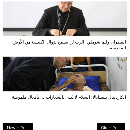
المطران وليم شوملي: الرب لن يسمح بزوال الكنيسة من الأرض
المقدسة
الكاردينال بيتسابالا: السلام لا يُبنى بالشعارات بل بأفعال ملموسة
Newer Post
Older Post