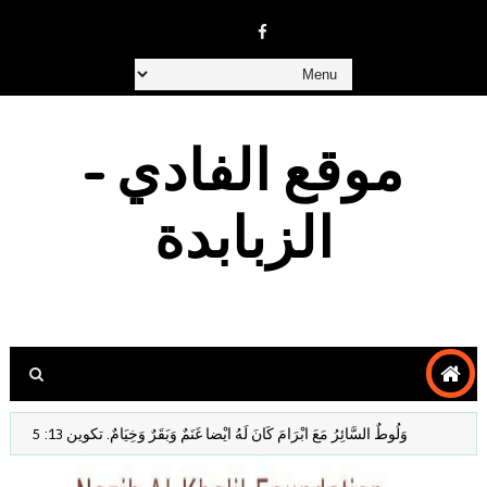
موقع الفادي -
الزبابدة
وَلُوطٌ السَّائِرُ مَعَ ابْرَامَ كَانَ لَهُ ايْضا غَنَمٌ وَبَقَرٌ وَخِيَامٌ. تكوين 13: 5