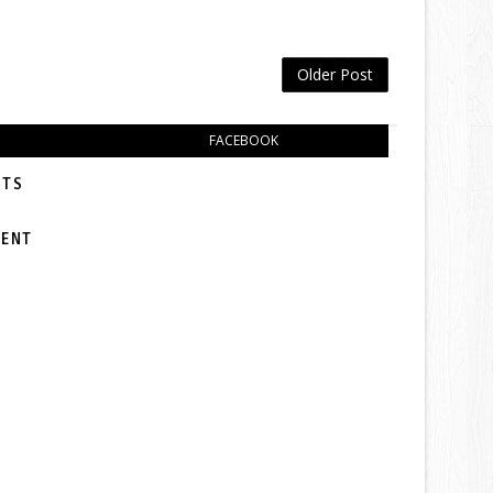
Older Post
FACEBOOK
TS:
MENT