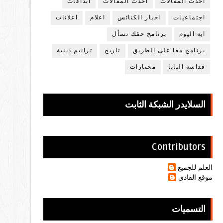
أحدث المقالات
أحدث المقالات
ابداعات
اجتماعيات
اخبار الكنائس
اعلام
اعلانات
اية اليوم
برنامج حقك تسأل
برنامج معا على الطريق
تاريخ
ترانيم دينية
قداسة البابا
مختارات
السلايدر الشبكة الثابت
Contributors
العلم للجميع
موقع الفادي
التسميات