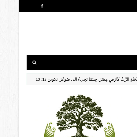
َّبِّ كَارْضِ مِصْرَ. حِينَمَا تَجِيءُ الَى صُوغَرَ. تكوين 13: 10