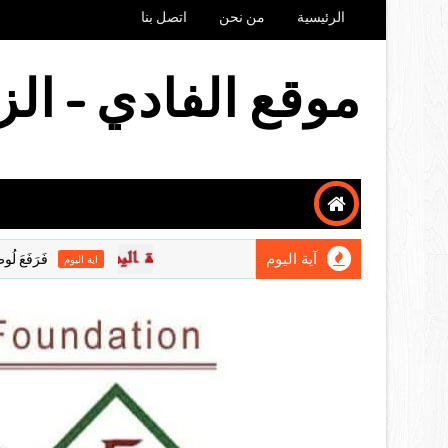
الرئيسية
من نحن
اتصل بنا
موقع الفادي - الز
آية اليوم
فَرَفَعَ لُوطٌ عَيْنَيْهِ 
اية اليوم