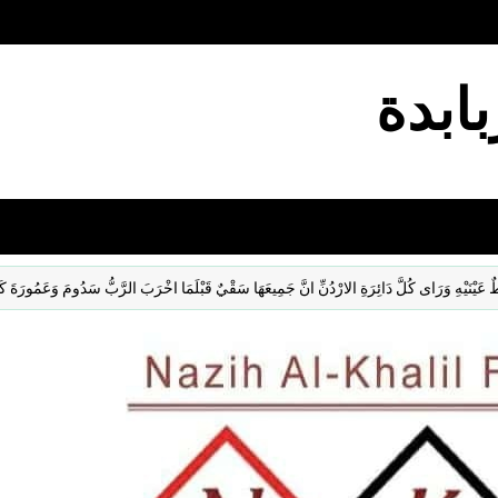
بابدة
وَرَاى كُلَّ دَائِرَةِ الارْدُنِّ انَّ جَمِيعَهَا سَقْيٌ قَبْلَمَا اخْرَبَ الرَّبُّ سَدُومَ وَعَمُورَةَ كَجَنَّةِ الر