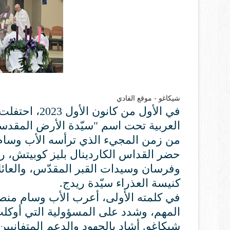
شيكاغو - موقع الفادي
في الأول من ك
العربية تحت اسم "سيّدة الأرض المقدسة"
من زمن المجيء الذي ترأسه الأب وسام م
حضر القداس الكاردينال بليز كوبيتش، ر
وفرسان وسيدات القبر المقدّس، والعائل
كنيسة العذراء سيّدة ريدج.
في كلمته الأولى، أعرب الأب وسام منصو
المهم، وشدد على المسؤولية التي أوكلت
شيكاغو. أشاد بالجهود والدعم المتفانيين