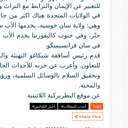
للتعبير عن الإيمان والترابط مع التراث وا
في الولايات المتحدة هناك اكثر من جالي
وهي: ولاية سان خوسيه، يخدمها الأب س
حتّر، وفي جنوب كاليفورنيا يخدم الأب 
في سان فرانسيسكو.
قدم رئيس أساقفة شيكاغو التهنئة والد
للتعاون. وأعرب عن حزنه للأحداث الجا
وتحقيق السلام بالوسائل السلمية، ورؤي
والمحبة.
عن موقع البطريركية اللاتينية
Tags
أحدث المقالات#
اخبار الكنائس#
Share This