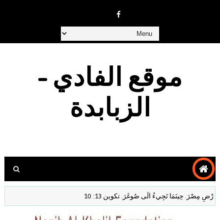
موقع الفادي -
الزبابدة
ْضِ مِصْرَ. حِينَمَا تَجِيءُ الَى صُوغَرَ. تكوين 13: 10