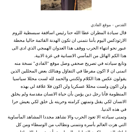
القدس - موقع الفادي
قال سيادة المطران عطا الله حنا رئيس اساقفة سبسطية للروم 
الارثوذكس اليوم بأننا نتمنى ان تكون الهدنة القائمة حاليا محطة 
عبور نحو انتهاء الحرب ووقف هذا العدوان الهمجي الذي ادى الى 
هذا الكم الهائل من المآسي الانسانية في غزة الابية.
وتابع سيادته في تصريح صحفي وصل موقع "الفادي" نسخة منه 
اتمنى ان لا اكون مفرطا في التفاؤل وهنالك بعض المحللين الذين 
يقولون عكس هذا الكلام ولكنني والحمد لله لست محللا سياسيا 
ولن اكون ولست محللا عسكريا 
ولن اكون فلا علاقة لي بهذه 
المنظومة فأنا رجل دين يؤمن بأن حياة الانسان مقدسة ولم يخلق 
الانسان لكي يقتل وتمتهن كرامته وحريته بل خلق لكي يعيش حرا 
في هذه الدنيا.
وتمنى سيادته الا تعود الحرب والا نشاهد مجددا المشاهد المأساوية 
التي هزت العالم بأسره ونتمنى ونطالب من الوسطاء ومن كل 