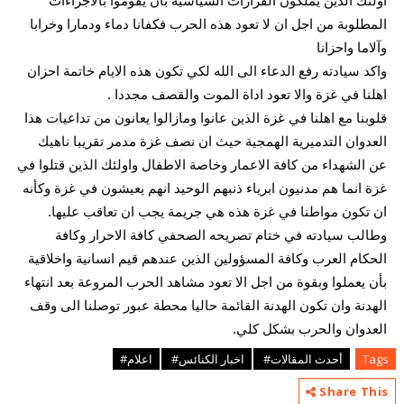
اولئك الذين يملكون القرارات السياسية بأن يقوموا بالاجراءات 
المطلوبة من اجل ان لا تعود هذه الحرب فكفانا دماء ودمارا وخرابا 
وآلاما واحزانا 
واكد سيادته رفع الدعاء الى الله لكي تكون هذه الايام خاتمة احزان 
اهلنا في غزة والا تعود اداة الموت والقصف مجددا .
قلوبنا مع اهلنا في غزة الذين عانوا ومازالوا يعانون من تداعيات هذا 
العدوان التدميرية الهمجية حيث ان نصف غزة مدمر تقريبا ناهيك 
عن الشهداء من كافة الاعمار وخاصة الاطفال واولئك الذين قتلوا في 
غزة انما هم مدنيون ابرياء ذنبهم الوحيد انهم يعيشون في غزة وكأنه 
ان تكون مواطنا في غزة هذه هي جريمة يجب ان تعاقب عليها.
وطالب سيادته في ختام تصريحه الصحفي كافة الاحرار وكافة 
الحكام العرب وكافة المسؤولين الذين عندهم قيم انسانية واخلاقية 
بأن يعملوا وبقوة من اجل الا تعود مشاهد الحرب المروعة بعد انتهاء 
الهدنة وان تكون الهدنة القائمة حاليا محطة عبور توصلنا الى وقف 
العدوان والحرب بشكل كلي.
Tags
أحدث المقالات#
اخبار الكنائس#
اعلام#
Share This