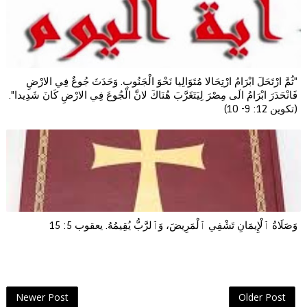
"ثُمَّ ارْتَحَلَ ابْرَامُ ارْتِحَالا مُتَوَالِيا نَحْوَ الْجَنُوبِ. وَحَدَثَ جُوعٌ فِي الارْضِ
فَانْحَدَرَ ابْرَامُ الَى مِصْرَ لِيَتَغَرَّبَ هُنَاكَ لانَّ الْجُوعَ فِي الارْضِ كَانَ شَدِيدا".
(تكوين 12: 9- 10)
وَصَلَاةُ ٱلْإِيمَانِ تَشْفِي ٱلْمَرِيضَ، وَٱلرَّبُّ يُقِيمُهُ. يعقوب 5: 15
Newer Post
Older Post