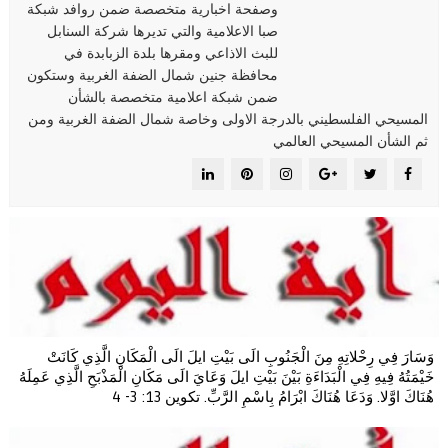
وصفحة اخبارية متخصصة ضمن روافد شبكة
صبا الاعلامية والتي تديرها شركة السنابل
للبث الاذاعي ومقرها بلدة الزبابدة في
محافظة جنين شمال الضفة الغربية وستكون
ضمن شبكة اعلامية متخصصة بالشأن
المسيحي الفلسطيني بالدرجة الاولى وخاصة شمال الضفة الغربية ومن
ثم الشأن المسيحي العالمي
وَسَارَ فِي رِحْلاتِهِ مِنَ الْجَنُوبِ الَى بَيْتِ ايلَ الَى الْمَكَانِ الَّذِي كَانَتْ
خَيْمَتُهُ فِيهِ فِي الْبَدَاءَةِ بَيْنَ بَيْتِ ايلَ وَعَايَ الَى مَكَانِ الْمَذْبَحِ الَّذِي عَمِلَهُ
هُنَاكَ اوَّلا. وَدَعَا هُنَاكَ ابْرَامُ بِاسْمِ الرَّبِّ. تكوين 13: 3- 4