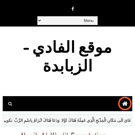
موقع الفادي -
الزبابدة
 مَكَانِ الْمَذْبَحِ الَّذِي عَمِلَهُ هُنَاكَ اوَّلا. وَدَعَا هُنَاكَ ابْرَامُ بِاسْمِ الرَّبِّ. تكوين 13: 3- 4